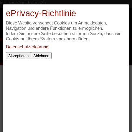
tsc-dingolfing.de/cms35
ePrivacy-Richtlinie
It's Showtime - Tanzsportclub
Diese Wesite verwendet Cookies um Anmeldedaten,
Rot Weiß Casino Dingolfing
Navigation und andere Funktionen zu ermöglichen.
Indem Sie unsere Seite besuchen stimmen Sie zu, dass wir
Cookis auf Ihrem System speichern dürfen.
Datenschutzerklärung
Akzeptieren
Ablehnen
Showtime 2018
Showtime 2016
Showtime 2014
Showtime 2012
Showtime 2010
Showtime 2008
Programmhefte