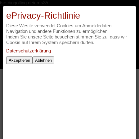
tsc-dingolfing.de/cms35
ePrivacy-Richtlinie
It's Showtime - Tanzsportclub
Diese Wesite verwendet Cookies um Anmeldedaten,
Rot Weiß Casino Dingolfing
Navigation und andere Funktionen zu ermöglichen.
Indem Sie unsere Seite besuchen stimmen Sie zu, dass wir
Cookis auf Ihrem System speichern dürfen.
Datenschutzerklärung
Akzeptieren
Ablehnen
Startseite
»
Showtime 2018
» Showtime 2018,
Finale
Showtime 2018, Finale
Es gibt 81 Bilder in dieser Kategorie
1
2