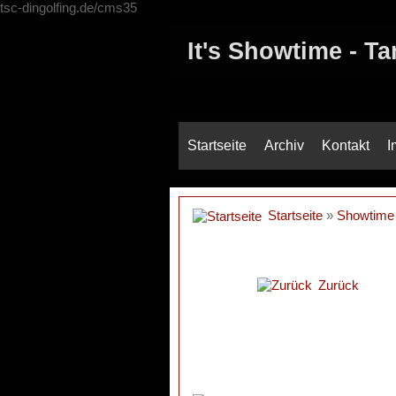
tsc-dingolfing.de/cms35
It's Showtime - T
Startseite
Archiv
Kontakt
I
Startseite
»
Showtime
Zurück