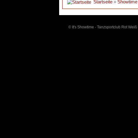
Startseite
»
Showtime
© It's Showtime - Tanzsportclub Rot Weiß