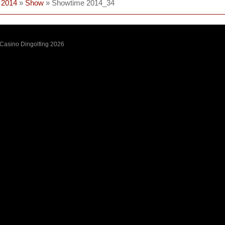
 2014
»
Show
» Showtime 2014_34
 Casino Dingolfing 2026