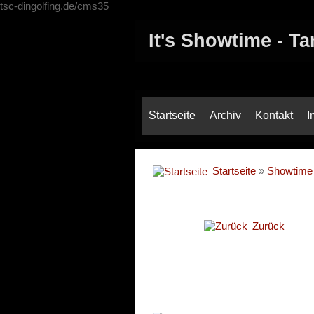
tsc-dingolfing.de/cms35
It's Showtime - T
Startseite
Archiv
Kontakt
I
Startseite
»
Showtime
Zurück