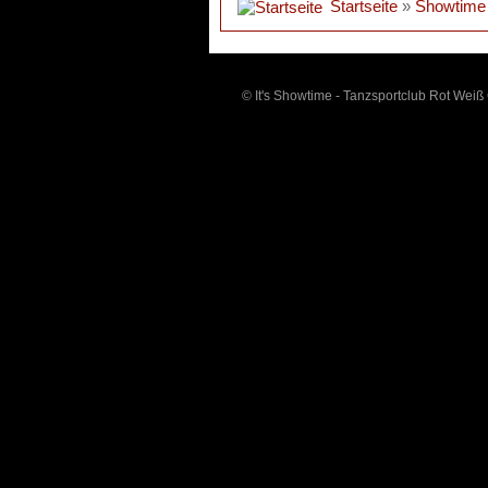
Startseite
»
Showtime
© It's Showtime - Tanzsportclub Rot Weiß