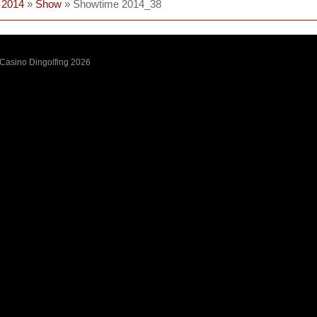
 2014
»
Show
» Showtime 2014_38
 Casino Dingolfing 2026