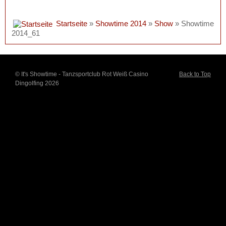
Startseite
»
Showtime 2014
»
Show
» Showtime
2014_61
© It's Showtime - Tanzsportclub Rot Weiß Casino
Back to Top
Dingolfing 2026