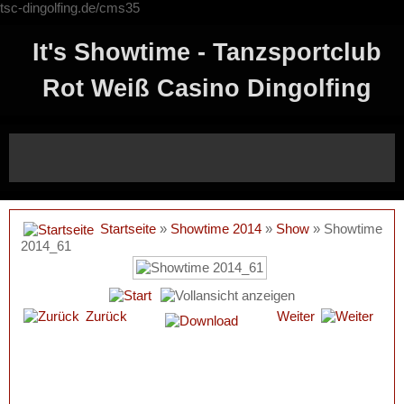
tsc-dingolfing.de/cms35
It's Showtime - Tanzsportclub
Rot Weiß Casino Dingolfing
Startseite
»
Showtime 2014
»
Show
» Showtime
2014_61
Zurück
Weiter