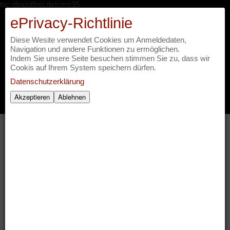
tsc-dingolfing.de/cms35
ePrivacy-Richtlinie
It's Showtime - Tanzsportclub
Diese Wesite verwendet Cookies um Anmeldedaten,
Rot Weiß Casino Dingolfing
Navigation und andere Funktionen zu ermöglichen.
Indem Sie unsere Seite besuchen stimmen Sie zu, dass wir
Cookis auf Ihrem System speichern dürfen.
Datenschutzerklärung
Akzeptieren
Ablehnen
Startseite
»
Showtime 2014
»
Show
» Showtime 2014_52