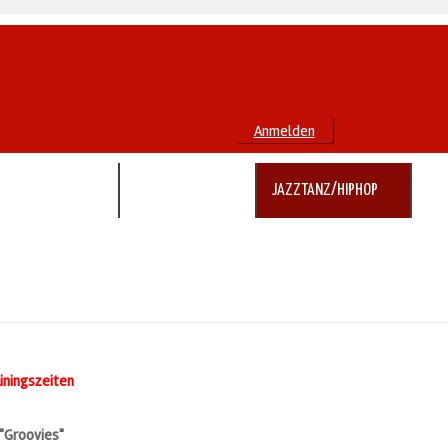
Anmelden
ROCK´N´ROLL
BOOGIE WOOGIE
JAZZTANZ/HIPHOP
LIN
iningszeiten
Groovies"