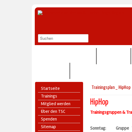
STANDARD/LATEIN/DISCOFOX
BAUCHTANZ
RNR TURNIER
Trainingsplan _ HipHop
Startseite
Trainings
HipHop
Mitglied werden
Über den TSC
Trainingsgruppen & Tra
Spenden
Sitemap
Sonntag: Gruppe "