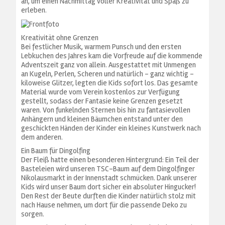
an, um einen Nachmittag voller Kreativität und Spaß zu
erleben.
Kreativität ohne Grenzen
Bei festlicher Musik, warmem Punsch und den ersten
Lebkuchen des Jahres kam die Vorfreude auf die kommende
Adventszeit ganz von allein. Ausgestattet mit Unmengen
an Kugeln, Perlen, Scheren und natürlich – ganz wichtig –
kiloweise Glitzer, legten die Kids sofort los. Das gesamte
Material wurde vom Verein kostenlos zur Verfügung
gestellt, sodass der Fantasie keine Grenzen gesetzt
waren. Von funkelnden Sternen bis hin zu fantasievollen
Anhängern und kleinen Bäumchen entstand unter den
geschickten Händen der Kinder ein kleines Kunstwerk nach
dem anderen.
Ein Baum für Dingolfing
Der Fleiß hatte einen besonderen Hintergrund: Ein Teil der
Basteleien wird unseren TSC-Baum auf dem Dingolfinger
Nikolausmarkt in der Innenstadt schmücken. Dank unserer
Kids wird unser Baum dort sicher ein absoluter Hingucker!
Den Rest der Beute durften die Kinder natürlich stolz mit
nach Hause nehmen, um dort für die passende Deko zu
sorgen.